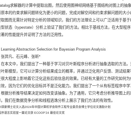
Datalog求解器的计算中提取出图，然后使用图神经网络基于图结构对图上的
将原本的约束求解问题转化为更小的问题，完成对解空间和约束求解问题的大小的约
提取图而无需针对特定分析的领域知识，我们的方法理论上可以广泛适用于基于Da
型状态（typestate）分析上验证了我们的方法。相比于基线方法，在大型程序
显著的性能提升并证明了方法的泛用性。
arning Abstraction Selection for Bayesian Program Analysis
：张羿凡、石元峰、张昕*
：在本文中，我们提出了一种基于学习对贝叶斯程序分析进行抽象选取的方法。
贝叶斯模型，它可以计算分析结果成立的概率，并通过泛化用户反馈、测试结果
在很大程度上影响着它泛化这些后验信息的效果。已经有大量的工作研究如何为
有效，因为它们的优化目标并不是泛化能力。我们提出了一个从有标签程序中学
，根据分析推导结果决定如何改变该抽象。为了通用，它只考虑分析推导图上的
异。我们在数据竞争分析和线程逃逸分析上展示了我们方法的有效性。
朱琪豪博士论文入选2024年中国计算机学会软件工程专业委员会博士学位论文激励计划
程序语言实验室一篇论文获 ECOOP'24 最佳论文奖