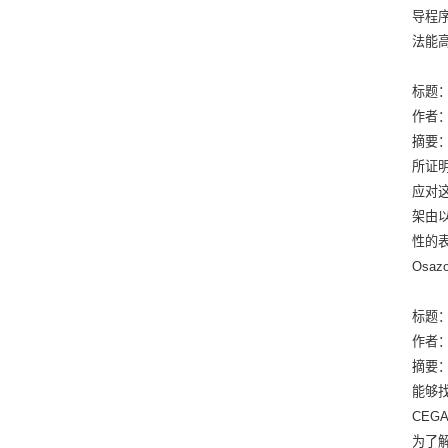
导程
法能
标题：Se
作者
摘要
所证
应对
架由
性的
Os
标题：Sc
作者
摘要
能够
CE
为了解