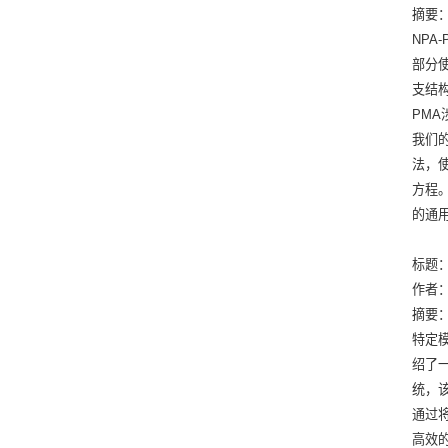
摘要
NP
部分使
支结
PM
我们
法，
方程。
的通
标题：Pr
作者：L
摘要
特定
绍了
统，
通过
高效