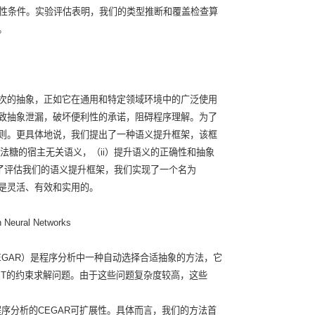
靠性条件。实验评估表明，我们的类型推断和覆盖检查算
。
次的抽象，正如它在通用和特定领域环境中的广泛使用
致抽象泄漏，破坏便利性的承诺，阻碍程序理解。为了
则。更具体地说，我们提出了一种语义提升框架，该框
法糖的宿主无关语义，（ii）提升语义的正确性和抽象
为了评估我们的语义提升框架，我们实现了一个名为
言是灵活、有效和实用的。
h Neural Networks
nement， CEGAR）是程序分析中一种自动选择合适抽象的方法，它
SMT的约束求解问题。由于这些问题复杂度较高，这些
程序分析的CEGAR可扩展性。具体而言，我们的方法首