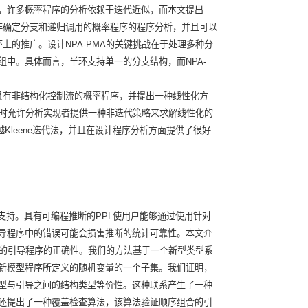
，许多概率程序的分析依赖于迭代近似，而本文提出
、非确定分支和递归调用的概率程序的程序分析，并且可以
环上的推广。设计NPA-PMA的关键挑战在于处理多种分
中。具体而言，半环支持单一的分支结构，而NPA-
具有非结构化控制流的概率程序，并提出一种线性化方
例化时允许分析实现者提供一种非迭代策略来求解线性化的
越Kleene迭代法，并且在设计程序分析方面提供了很好
支持。具有可编程推断的PPL使用户能够通过使用针对
导程序中的错误可能会损害推断的统计可靠性。本文介
写的引导程序的正确性。我们的方法基于一个新型类型系
新模型程序所定义的随机变量的一个子集。我们证明，
型与引导之间的结构类型等价性。这种联系产生了一种
还提出了一种覆盖检查算法，该算法验证顺序组合的引