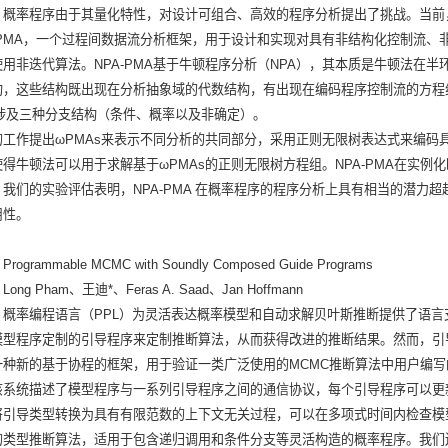
：
概率程序由于其量化特性，对设计可组合、高效的程序分析提出了挑战。当前
A-PMA，一个过程间数据流分析框架，用于设计和实现对具有非结构化控制流
用非迭代算法。NPA-PMA基于牛顿程序分析（NPA），其本质是牛顿法在半
构，这些结构既出现在分析抽象域的代数结构，有出现在编码程序控制流的方程组
A涉及三种分支结构（条件、概率以及非确定）。
的工作提出ωPMAs来表示不同分析的共同部分，采用正则无限树表达式来编码
使得牛顿法可以用于求解基于ωPMAs的正则无限树方程组。NPA-PMA在实
我们的实验评估表明，NPA-PMA 在概率程序的程序分析上具有相当的潜力超
用性。
ogrammable MCMC with Soundly Composed Guide Programs
ong Pham、王迪*、Feras A. Saad、Jan Hoffmann
：概率编程语言（PPL）为灵活表达概率模型和自动求解贝叶斯推断提供了语言
模型程序定制的引导程序来定制推断算法，从而获得改进的推断结果。然而，引
一种新的基于协程的框架，用于验证一类广泛使用的MCMC推断算法中用户编
该系统描述了模型程序与一系列引导程序之间的通信协议，每个引导程序可以更
将引导类型转换为具有有限范数的上下文无关过程，可以在多项式时间内检查模
的类型推断算法，适用于包含递归调用和条件分支等灵活构造的概率程序。我们