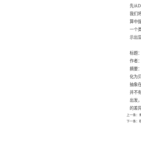
先从
我们
算中
一个类
示出
标题：Le
作者
摘要
化为
抽象
并不
出发
的差
上一条：
下一条：