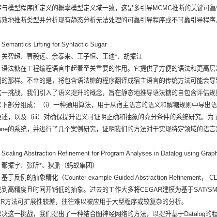
序与模型程序所定义的概率模型定义域一致，这是多引导MCMC推断的关键可
高效地推断类型并分析现有静态分析无法处理的可靠引导程序或不可靠引导程序
mantics Lifting for Syntactic Sugar
：关智超、曹毅远、余泰来、王子恒、王迪*、胡振江
：语法糖在工程编程语言中起着至关重要的作用。它提供了方便的语法和更高层
明的那样。不幸的是，将包含语法糖的程序翻译成宿主语言的传统方法可能会导
这一挑战，我们引入了语义提升的概念，旨在静态地推导语法糖的自包含评估规
以下部分组成：（i）一种通用算法，用于从宿主语言的语义和解糖规则中导出语
表述，以及（iii）对确保提升语义可证明正确和抽象的充分条件的系统研究。
azone的系统，并进行了几个案例研究，证明我们的方法对于实现特定领域的语
aling Abstraction Refinement for Program Analyses in Datalog using Grap
：鄢振宇、张昕*、狄鹏（蚂蚁集团）
：
基于反例的抽象精化（Counter-example Guided Abstraction Refi
找到高精度且时间开销低的抽象。过去的工作大多将CEGAR建模为基于SAT/
GAR方法可扩展性较差，往往难以被应用于大型程序或较复杂的分析。
决这一挑战，我们提出了一种结合图神经网络的方法，以提升基于Datalog的