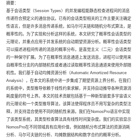
摘要：
基于会话类型（Session Types）的并发编程能静态检查进程间的消息
传递符合预定义的通信协议。已有的会话类型相关的工作主要关注确定
性语言，但是许多消息传递系统，如马尔可夫链和随机分布式算法，是
概率性的。为了实现和分析这样的系统，本文研究了概率性会话类型的
元理论，并重点应用于并发系统的自动期望资源分析。概率性会话类型
可以描述进程间传递的消息的概率分布，是直觉主义（二元）会话类型
的一种保守扩展。为了在概率性消息通道上发送消息，进程可以使用来
自概率性分支的内部随机性或者通过读取概率性消息通道来使用外部随
机性。我们基于自动均摊资源分析（Automatic Amortized Resource
Analysis），在本文的系统中进一步集成了期望资源上界分析。在我们
的系统中，类型推导依赖于线性约束求解，并支持自动推导各种资源消
耗度量的符号上界。本文的技术贡献包括基于一种新型嵌套多宇宙语义
的元理论和一个类型推导算法，该算法使得程序员不用写复杂的类型注
释，并支持混合使用不同的随机性来源。我们在NomosPro语言中实现
了该类型系统，其类型检查算法具有线性时间复杂度。我们的实验显示
NomosPro在不同领域具有应用价值，例如随机分布式算法的资源消耗
分析、马尔可夫链的分析、均摊数据结构和数字合约的概率分析。