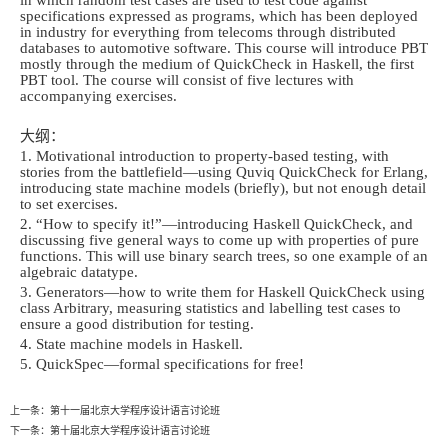
in which random test cases are used to test code against
specifications expressed as programs, which has been deployed
in industry for everything from telecoms through distributed
databases to automotive software. This course will introduce PBT
mostly through the medium of QuickCheck in Haskell, the first
PBT tool. The course will consist of five lectures with
accompanying exercises.
大纲：
1. Motivational introduction to property-based testing, with
stories from the battlefield—using Quviq QuickCheck for Erlang,
introducing state machine models (briefly), but not enough detail
to set exercises.
2. “How to specify it!”—introducing Haskell QuickCheck, and
discussing five general ways to come up with properties of pure
functions. This will use binary search trees, so one example of an
algebraic datatype.
3. Generators—how to write them for Haskell QuickCheck using
class Arbitrary, measuring statistics and labelling test cases to
ensure a good distribution for testing.
4. State machine models in Haskell.
5. QuickSpec—formal specifications for free!
上一条：
第十一届北京大学程序设计语言讨论班
下一条：
第十届北京大学程序设计语言讨论班