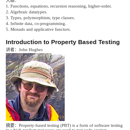
大纲：
1. Functions, equations, recursion reasoning, higher-order.
2. Algebraic datatypes.
3. Types, polymorphism, type classes.
4. Infinite data, co-programming.
5. Monads and applicative functors.
Introduction to Property Based Testing
讲者：
John Hughes
摘要：
Property-based testing (PBT) is a form of software testing