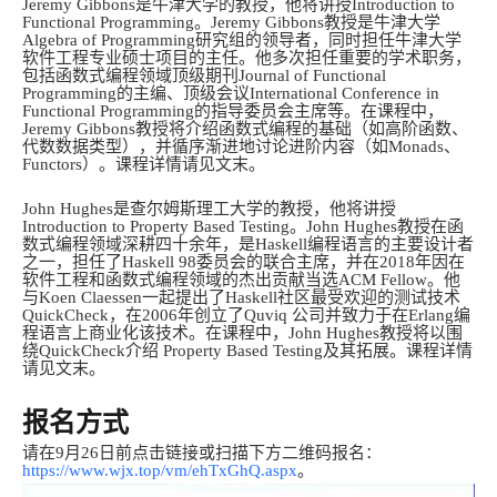
Jeremy Gibbons
是牛津大学的教授，他将讲授
Introduction to
Functional
Programming
。
Jeremy Gibbons
教授是牛津大学
Algebra of Programming
研究组的领导者，同时担任牛津大学
软件工程专业硕士项目的主任。他多次担任重要的学术职务，
包括函数式编程领域顶级期刊J
ournal of Functional
Programming
的主编、顶级会议
International Conference in
Functional Programming
的指导委员会主席等。在课程中，
Jeremy Gibbons
教授将介绍函数式编程的基础（如高阶函数、
代数数据类型），并循序渐进地讨论进阶内容（如Monads、
Functors）。课程详情请见文末。
John Hughes
是
查尔姆斯理工大学
的教授，他将讲授
Introduction to
P
roperty
B
ased
T
esting
。
John Hughes
教授在函
数式编程领域深耕四十余年，是Haskell编程语言的主要设计者
之一，担任了Haskell 98委员会的联合主席，并在2018年因在
软件工程和函数式编程领域的杰出贡献当选ACM Fellow。他
与
Koen Claessen
一起提出了Haskell社区最受欢迎的测试技术
QuickCheck
，在2006年创立了
Quviq
公司并致力于在Erlang编
程语言上商业化该技术。在课程中，
John Hughes
教授将以围
绕QuickCheck介绍
P
roperty
B
ased
T
esting
及其拓展。课程详情
请见文末。
报名方式
请在9月2
6
日前点击链接或扫描下方二维码报名：
https://www.wjx.top/vm/ehTxGhQ.aspx
。